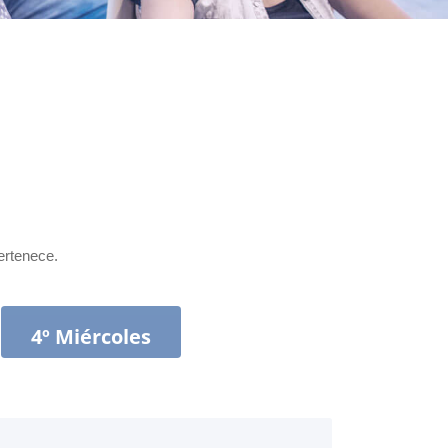
pertenece.
4º Miércoles